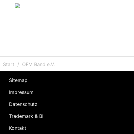
Sie befinden sich hier:
Start
OFM Band e.V.
Sitemap
Impressum
Datenschutz
Trademark & BI
Kontakt